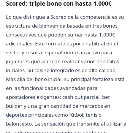
Scored: triple bono con hasta 1.000€
Lo que distingue a Scored de la competencia es su
estructura de bienvenida basada en tres bonos
consecutivos que pueden sumar hasta 1.000€
adicionales. Este formato es poco habitual en el
sector y resulta especialmente atractivo para
jugadores que planean realizar varios depósitos
iniciales. Su casino integrado es de alta calidad.
Más allá del bono inicial, su principal fortaleza está
en las funcionalidades avanzadas para
apostadores exigentes: cash out parcial, bet
builder y una gran cantidad de mercados en
deportes principales como fútbol, tenis o
baloncesto. La sensación que transmite al utilizarla
es la de un operador creado por gente que