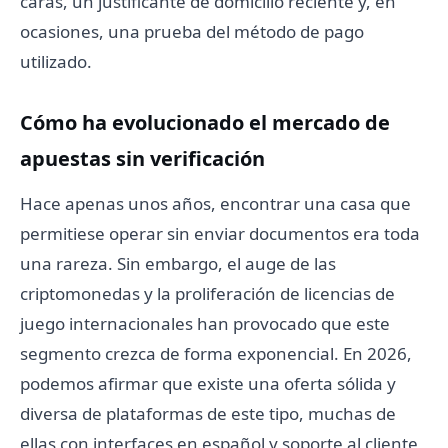
caras, un justificante de domicilio reciente y, en
ocasiones, una prueba del método de pago
utilizado.
Cómo ha evolucionado el mercado de
apuestas sin verificación
Hace apenas unos años, encontrar una casa que
permitiese operar sin enviar documentos era toda
una rareza. Sin embargo, el auge de las
criptomonedas y la proliferación de licencias de
juego internacionales han provocado que este
segmento crezca de forma exponencial. En 2026,
podemos afirmar que existe una oferta sólida y
diversa de plataformas de este tipo, muchas de
ellas con interfaces en español y soporte al cliente