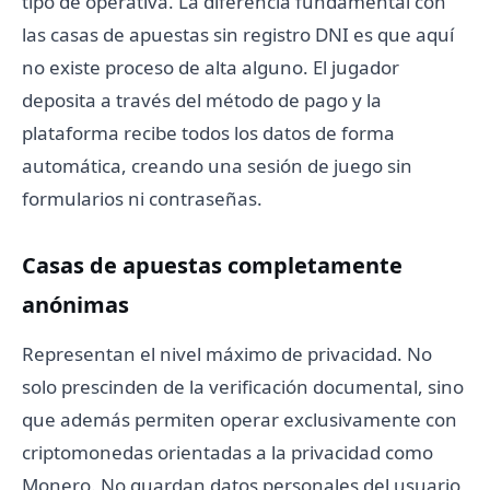
tipo de operativa. La diferencia fundamental con
las casas de apuestas sin registro DNI es que aquí
no existe proceso de alta alguno. El jugador
deposita a través del método de pago y la
plataforma recibe todos los datos de forma
automática, creando una sesión de juego sin
formularios ni contraseñas.
Casas de apuestas completamente
anónimas
Representan el nivel máximo de privacidad. No
solo prescinden de la verificación documental, sino
que además permiten operar exclusivamente con
criptomonedas orientadas a la privacidad como
Monero. No guardan datos personales del usuario