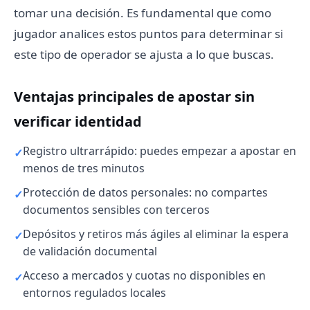
tomar una decisión. Es fundamental que como
jugador analices estos puntos para determinar si
este tipo de operador se ajusta a lo que buscas.
Ventajas principales de apostar sin
verificar identidad
Registro ultrarrápido: puedes empezar a apostar en
menos de tres minutos
Protección de datos personales: no compartes
documentos sensibles con terceros
Depósitos y retiros más ágiles al eliminar la espera
de validación documental
Acceso a mercados y cuotas no disponibles en
entornos regulados locales