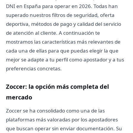
DNI en España para operar en 2026. Todas han
superado nuestros filtros de seguridad, oferta
deportiva, métodos de pago y calidad del servicio
de atención al cliente. A continuación te
mostramos las características más relevantes de
cada una de ellas para que puedas elegir la que
mejor se adapte a tu perfil como apostador y a tus
preferencias concretas.
Zoccer: la opción más completa del
mercado
Zoccer se ha consolidado como una de las
plataformas más valoradas por los apostadores
que buscan operar sin enviar documentación. Su