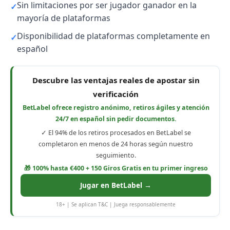
Sin limitaciones por ser jugador ganador en la
mayoría de plataformas
Disponibilidad de plataformas completamente en
español
Descubre las ventajas reales de apostar sin
verificación
BetLabel ofrece registro anónimo, retiros ágiles y atención
24/7 en español sin pedir documentos.
✓ El 94% de los retiros procesados en BetLabel se
completaron en menos de 24 horas según nuestro
seguimiento.
🎁 100% hasta €400 + 150 Giros Gratis en tu primer ingreso
Jugar en BetLabel →
18+ | Se aplican T&C | Juega responsablemente