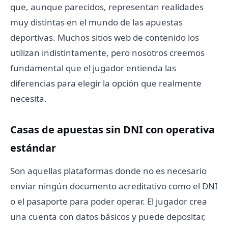
que, aunque parecidos, representan realidades
muy distintas en el mundo de las apuestas
deportivas. Muchos sitios web de contenido los
utilizan indistintamente, pero nosotros creemos
fundamental que el jugador entienda las
diferencias para elegir la opción que realmente
necesita.
Casas de apuestas sin DNI con operativa
estándar
Son aquellas plataformas donde no es necesario
enviar ningún documento acreditativo como el DNI
o el pasaporte para poder operar. El jugador crea
una cuenta con datos básicos y puede depositar,