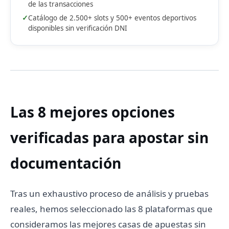
de las transacciones
✓
Catálogo de 2.500+ slots y 500+ eventos deportivos
disponibles sin verificación DNI
Las 8 mejores opciones
verificadas para apostar sin
documentación
Tras un exhaustivo proceso de análisis y pruebas
reales, hemos seleccionado las 8 plataformas que
consideramos las mejores casas de apuestas sin