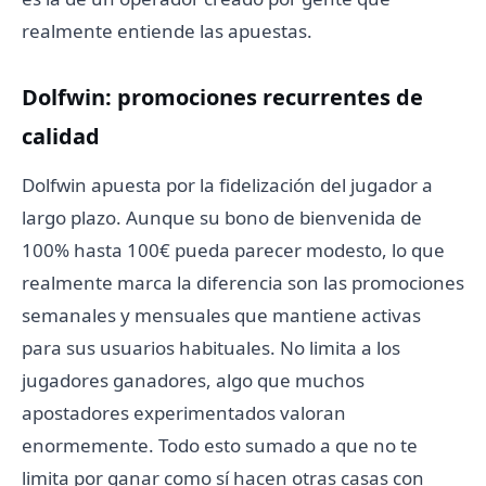
realmente entiende las apuestas.
Dolfwin: promociones recurrentes de
calidad
Dolfwin apuesta por la fidelización del jugador a
largo plazo. Aunque su bono de bienvenida de
100% hasta 100€ pueda parecer modesto, lo que
realmente marca la diferencia son las promociones
semanales y mensuales que mantiene activas
para sus usuarios habituales. No limita a los
jugadores ganadores, algo que muchos
apostadores experimentados valoran
enormemente. Todo esto sumado a que no te
limita por ganar como sí hacen otras casas con