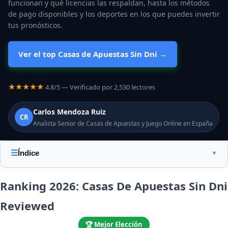
funcionan y qué licencias las respaldan, hasta los métodos
de pago disponibles y los deportes en los que puedes invertir
tus pronósticos.
Ver el top Casas de Apuestas Sin Dni →
★★★★★
4.8/5 — Verificado por 2,530 lectores
Carlos Mendoza Ruiz
CR
Analista Senior de Casas de Apuestas y Juego Online en España
☰
Índice
▼
Ranking 2026: Casas De Apuestas Sin Dni
Reviewed
🏆 Mejor Elección