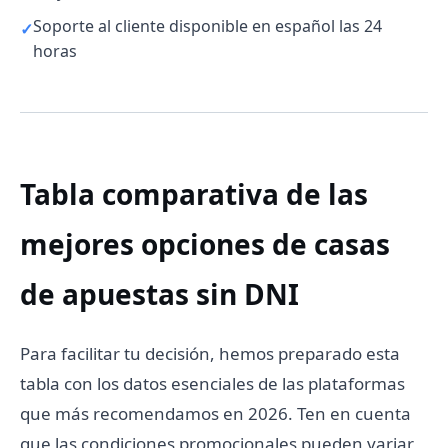
Soporte al cliente disponible en español las 24
horas
Tabla comparativa de las
mejores opciones de casas
de apuestas sin DNI
Para facilitar tu decisión, hemos preparado esta
tabla con los datos esenciales de las plataformas
que más recomendamos en 2026. Ten en cuenta
que las condiciones promocionales pueden variar,