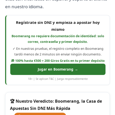
en nuestro idioma.
Regístrate sin DNI y empieza a apostar hoy
mismo
Boomerang no requiere documentación de identidad: solo
correo, contraseña y primer depósito.
✓ En nuestras pruebas, el registro completo en Boomerang
tardó menos de 2 minutos sin enviar ningún documento.
🎁 100% hasta €500 + 200 Giros Gratis en tu primer depósito
Jugar en Boomerang →
18+ | Se aplican T&C | Juega responsablemente
🏆 Nuestro Veredicto: Boomerang, la Casa de
Apuestas Sin DNI Más Rápida