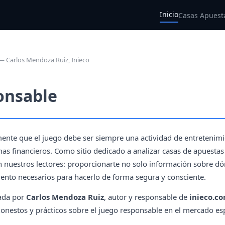
Inicio
Casas Apuest
 — Carlos Mendoza Ruiz, Inieco
onsable
ente que el juego debe ser siempre una actividad de entretenimi
emas financieros. Como sitio dedicado a analizar casas de apuest
n nuestros lectores: proporcionarte no solo información sobre dó
ento necesarios para hacerlo de forma segura y consciente.
rada por
Carlos Mendoza Ruiz
, autor y responsable de
inieco.c
 honestos y prácticos sobre el juego responsable en el mercado es