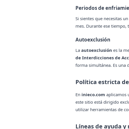
Periodos de enfriami
Si sientes que necesitas u
mes. Durante ese tiempo, 
Autoexclusión
La
autoexclusión
es la me
de Interdicciones de Acc
forma simultánea. Es una d
Política estricta 
En
inieco.com
aplicamos u
este sitio está dirigido e
utilizar herramientas de con
Líneas de ayuda y 