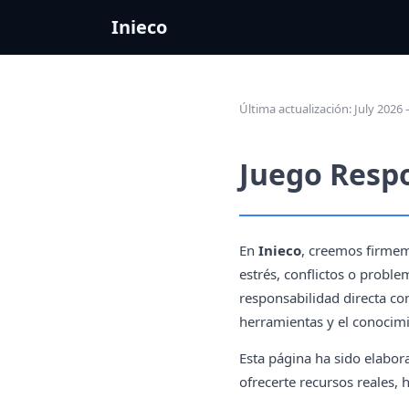
Inieco
Última actualización: July 2026
Juego Resp
En
Inieco
, creemos firmem
estrés, conflictos o probl
responsabilidad directa co
herramientas y el conocimi
Esta página ha sido elabo
ofrecerte recursos reales,