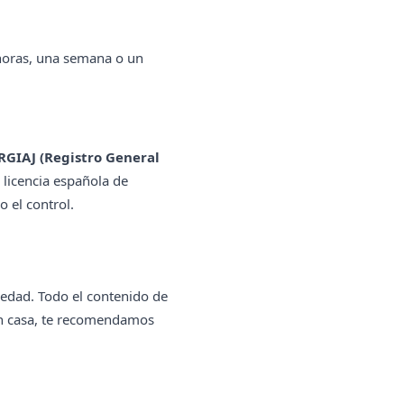
 horas, una semana o un
RGIAJ (Registro General
 licencia española de
 el control.
edad. Todo el contenido de
en casa, te recomendamos