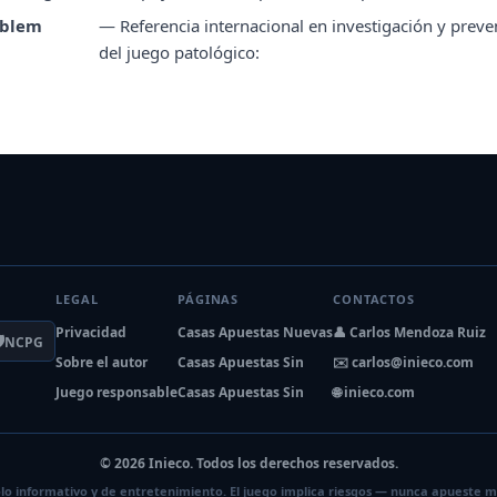
oblem
— Referencia internacional en investigación y preve
del juego patológico:
LEGAL
PÁGINAS
CONTACTOS
Privacidad
Casas Apuestas Nuevas
👤 Carlos Mendoza Ruiz
️
NCPG
Sobre el autor
Casas Apuestas Sin
✉️
carlos@inieco.com
Juego responsable
Casas Apuestas Sin
🌐 inieco.com
© 2026 Inieco. Todos los derechos reservados.
solo informativo y de entretenimiento. El juego implica riesgos — nunca apueste 