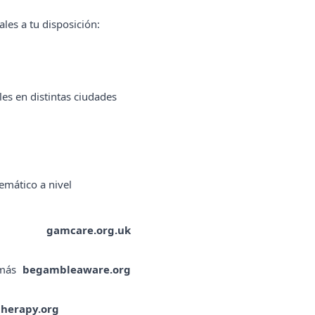
ales a tu disposición:
es en distintas ciudades
emático a nivel
gamcare.org.uk
 más
begambleaware.org
herapy.org